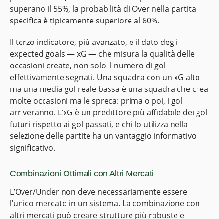
superano il 55%, la probabilità di Over nella partita
specifica è tipicamente superiore al 60%.
Il terzo indicatore, più avanzato, è il dato degli
expected goals — xG — che misura la qualità delle
occasioni create, non solo il numero di gol
effettivamente segnati. Una squadra con un xG alto
ma una media gol reale bassa è una squadra che crea
molte occasioni ma le spreca: prima o poi, i gol
arriveranno. L’xG è un predittore più affidabile dei gol
futuri rispetto ai gol passati, e chi lo utilizza nella
selezione delle partite ha un vantaggio informativo
significativo.
Combinazioni Ottimali con Altri Mercati
L’Over/Under non deve necessariamente essere
l’unico mercato in un sistema. La combinazione con
altri mercati può creare strutture più robuste e