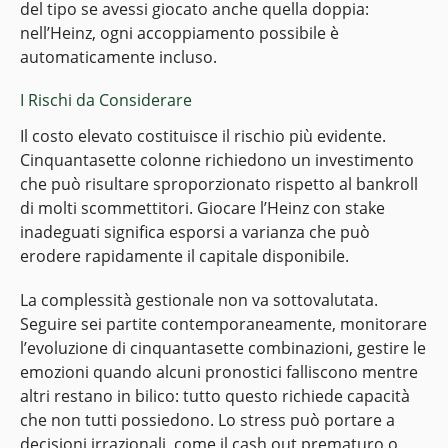
del tipo se avessi giocato anche quella doppia:
nell’Heinz, ogni accoppiamento possibile è
automaticamente incluso.
I Rischi da Considerare
Il costo elevato costituisce il rischio più evidente.
Cinquantasette colonne richiedono un investimento
che può risultare sproporzionato rispetto al bankroll
di molti scommettitori. Giocare l’Heinz con stake
inadeguati significa esporsi a varianza che può
erodere rapidamente il capitale disponibile.
La complessità gestionale non va sottovalutata.
Seguire sei partite contemporaneamente, monitorare
l’evoluzione di cinquantasette combinazioni, gestire le
emozioni quando alcuni pronostici falliscono mentre
altri restano in bilico: tutto questo richiede capacità
che non tutti possiedono. Lo stress può portare a
decisioni irrazionali, come il cash out prematuro o