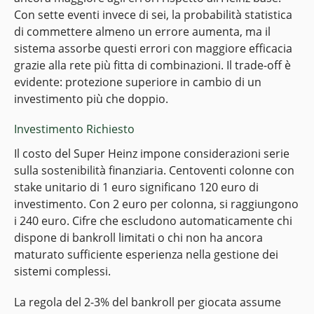
Con sette eventi invece di sei, la probabilità statistica
di commettere almeno un errore aumenta, ma il
sistema assorbe questi errori con maggiore efficacia
grazie alla rete più fitta di combinazioni. Il trade-off è
evidente: protezione superiore in cambio di un
investimento più che doppio.
Investimento Richiesto
Il costo del Super Heinz impone considerazioni serie
sulla sostenibilità finanziaria. Centoventi colonne con
stake unitario di 1 euro significano 120 euro di
investimento. Con 2 euro per colonna, si raggiungono
i 240 euro. Cifre che escludono automaticamente chi
dispone di bankroll limitati o chi non ha ancora
maturato sufficiente esperienza nella gestione dei
sistemi complessi.
La regola del 2-3% del bankroll per giocata assume