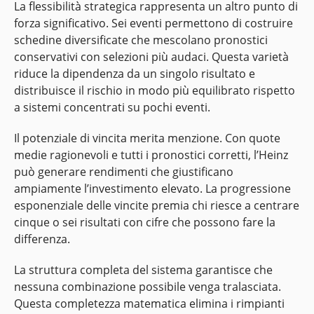
La flessibilità strategica rappresenta un altro punto di
forza significativo. Sei eventi permettono di costruire
schedine diversificate che mescolano pronostici
conservativi con selezioni più audaci. Questa varietà
riduce la dipendenza da un singolo risultato e
distribuisce il rischio in modo più equilibrato rispetto
a sistemi concentrati su pochi eventi.
Il potenziale di vincita merita menzione. Con quote
medie ragionevoli e tutti i pronostici corretti, l’Heinz
può generare rendimenti che giustificano
ampiamente l’investimento elevato. La progressione
esponenziale delle vincite premia chi riesce a centrare
cinque o sei risultati con cifre che possono fare la
differenza.
La struttura completa del sistema garantisce che
nessuna combinazione possibile venga tralasciata.
Questa completezza matematica elimina i rimpianti