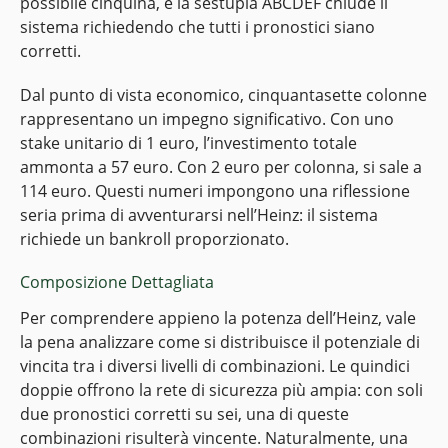
possibile cinquina, e la sestupla ABCDEF chiude il
sistema richiedendo che tutti i pronostici siano
corretti.
Dal punto di vista economico, cinquantasette colonne
rappresentano un impegno significativo. Con uno
stake unitario di 1 euro, l’investimento totale
ammonta a 57 euro. Con 2 euro per colonna, si sale a
114 euro. Questi numeri impongono una riflessione
seria prima di avventurarsi nell’Heinz: il sistema
richiede un bankroll proporzionato.
Composizione Dettagliata
Per comprendere appieno la potenza dell’Heinz, vale
la pena analizzare come si distribuisce il potenziale di
vincita tra i diversi livelli di combinazioni. Le quindici
doppie offrono la rete di sicurezza più ampia: con soli
due pronostici corretti su sei, una di queste
combinazioni risulterà vincente. Naturalmente, una