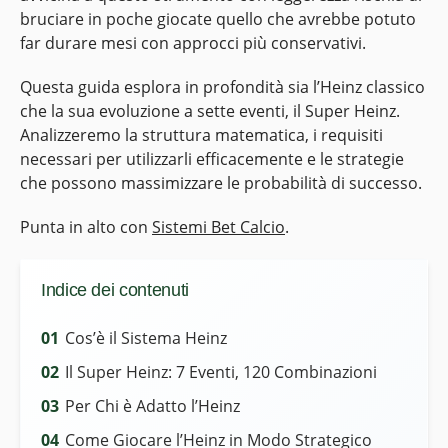
bruciare in poche giocate quello che avrebbe potuto
far durare mesi con approcci più conservativi.
Questa guida esplora in profondità sia l’Heinz classico
che la sua evoluzione a sette eventi, il Super Heinz.
Analizzeremo la struttura matematica, i requisiti
necessari per utilizzarli efficacemente e le strategie
che possono massimizzare le probabilità di successo.
Punta in alto con
Sistemi Bet Calcio
.
Indice dei contenuti
Cos’è il Sistema Heinz
Il Super Heinz: 7 Eventi, 120 Combinazioni
Per Chi è Adatto l’Heinz
Come Giocare l’Heinz in Modo Strategico