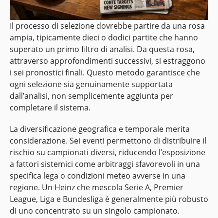
Il processo di selezione dovrebbe partire da una rosa
ampia, tipicamente dieci o dodici partite che hanno
superato un primo filtro di analisi. Da questa rosa,
attraverso approfondimenti successivi, si estraggono
i sei pronostici finali. Questo metodo garantisce che
ogni selezione sia genuinamente supportata
dall’analisi, non semplicemente aggiunta per
completare il sistema.
La diversificazione geografica e temporale merita
considerazione. Sei eventi permettono di distribuire il
rischio su campionati diversi, riducendo l’esposizione
a fattori sistemici come arbitraggi sfavorevoli in una
specifica lega o condizioni meteo avverse in una
regione. Un Heinz che mescola Serie A, Premier
League, Liga e Bundesliga è generalmente più robusto
di uno concentrato su un singolo campionato.