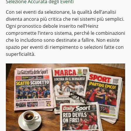
Selezione Accurata degli Eventi
Con sei eventi da selezionare, la qualità dell’analisi
diventa ancora più critica che nei sistemi più semplici.
Ogni pronostico debole inserito nell’Heinz
compromette l’intero sistema, perché le combinazioni
che lo includono sono destinate a fallire. Non esiste
spazio per eventi di riempimento o selezioni fatte con
superficialità.