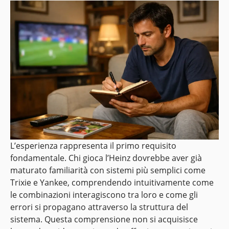
L’esperienza rappresenta il primo requisito
fondamentale. Chi gioca l’Heinz dovrebbe aver già
maturato familiarità con sistemi più semplici come
Trixie e Yankee, comprendendo intuitivamente come
le combinazioni interagiscono tra loro e come gli
errori si propagano attraverso la struttura del
sistema. Questa comprensione non si acquisisce