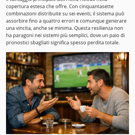
copertura estesa che offre. Con cinquantasette
combinazioni distribuite su sei eventi, il sistema può
assorbire fino a quattro errori e comunque generare
una vincita, anche se minima. Questa resilienza non
ha paragoni nei sistemi più semplici, dove un paio di
pronostici sbagliati significa spesso perdita totale.