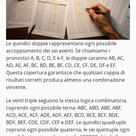
Le quindici doppie rappresentano ogni possibile
accoppiamento dei sei eventi. Se chiamiamo i
pronostici A, B, C, D, E e F, le doppie saranno AB, AC,
AD, AE, AF, BC, BD, BE, BF, CD, CE, CF, DE, DF e EF.
Questa copertura garantisce che qualsiasi coppia di
risultati corretti produca almeno una combinazione
vincente.
Le venti triple seguono la stessa logica combinatoria,
coprendo ogni possibile terna: ABC, ABD, ABE, ABF,
ACD, ACE, ACF, ADE, ADF, AEF, BCD, BCE, BCF, BDE,
BDF, BEF, CDE, CDF, CEF e DEF. Le quindici quadruple
coprono ogni possibile quaterna, le sei quintuple ogni