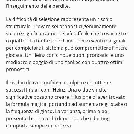
l’inseguimento delle perdite.
La difficoltà di selezione rappresenta un rischio
strutturale. Trovare sei pronostici genuinamente
solidi è significativamente più difficile che trovarne tre
o quattro. La tentazione di includere eventi marginali
per completare il sistema può compromettere l’intera
giocata. Un Heinz con cinque buoni pronostici e uno
mediocre è peggio di uno Yankee con quattro ottimi
pronostici.
Il rischio di overconfidence colpisce chi ottiene
successi iniziali con l’Heinz. Una o due vincite
significative possono creare l’illusione di aver trovato
la formula magica, portando ad aumentare gli stake o
la frequenza di gioco. La varianza, prima o poi,
presenta il conto a chi dimentica che il betting
comporta sempre incertezza.