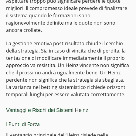
Aspettare troppo può significare perdere le quote
migliori. Il compromesso ideale prevede di finalizzare
il sistema quando le formazioni sono
ragionevolmente definite ma le quote non sono
ancora crollate.
La gestione emotiva post-risultato chiude il cerchio
della strategia. Sia in caso di vincita che di perdita, la
tentazione di modificare immediatamente il proprio
approccio va resistita. Un Heinz vincente non significa
che il prossimo andrà ugualmente bene. Un Heinz
perdente non significa che la strategia sia sbagliata.
La varianza nel betting sistemistico richiede orizzonti
temporali lunghi per essere valutata correttamente.
Vantaggi e Rischi dei Sistemi Heinz
I Punti di Forza
Il vantaggio principale dell’Heinz risiede nella