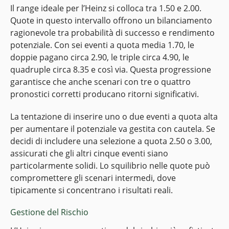
Il range ideale per l’Heinz si colloca tra 1.50 e 2.00.
Quote in questo intervallo offrono un bilanciamento
ragionevole tra probabilità di successo e rendimento
potenziale. Con sei eventi a quota media 1.70, le
doppie pagano circa 2.90, le triple circa 4.90, le
quadruple circa 8.35 e così via. Questa progressione
garantisce che anche scenari con tre o quattro
pronostici corretti producano ritorni significativi.
La tentazione di inserire uno o due eventi a quota alta
per aumentare il potenziale va gestita con cautela. Se
decidi di includere una selezione a quota 2.50 o 3.00,
assicurati che gli altri cinque eventi siano
particolarmente solidi. Lo squilibrio nelle quote può
compromettere gli scenari intermedi, dove
tipicamente si concentrano i risultati reali.
Gestione del Rischio