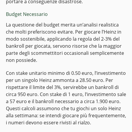
portare a conseguenze disastrose.
Budget Necessario
La questione del budget merita un’analisi realistica
che molti preferiscono evitare. Per giocare l’Heinz in
modo sostenibile, applicando la regola del 2-3% del
bankroll per giocata, servono risorse che la maggior
parte degli scommettitori occasionali semplicemente
non possiede.
Con stake unitario minimo di 0.50 euro, l’investimento
per un singolo Heinz ammonta a 28.50 euro. Per
rispettare il limite del 3%, servirebbe un bankroll di
circa 950 euro. Con stake di 1 euro, l’investimento sale
a 57 euro e il bankroll necessario a circa 1.900 euro.
Questi calcoli assumono che tu giochi un solo Heinz
alla settimana: se intendi giocare più frequentemente,
i numeri devono essere rivisti al rialzo.