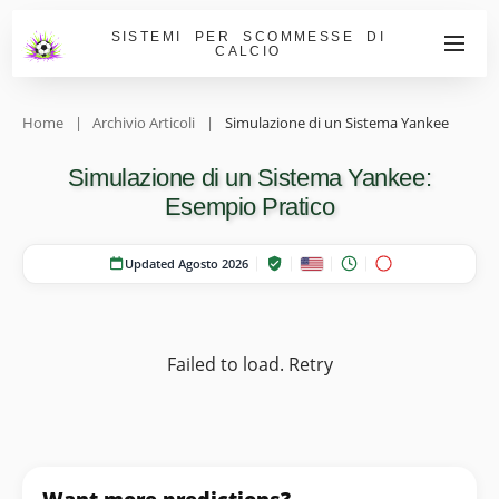
SISTEMI PER SCOMMESSE DI
CALCIO
Home
|
Archivio Articoli
|
Simulazione di un Sistema Yankee
Simulazione di un Sistema Yankee:
Esempio Pratico
Updated Agosto 2026
Failed to load.
Retry
Want more predictions?