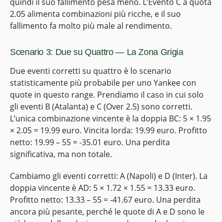
quindi il suo fallimento pesa meno. L’Evento C a quota
2.05 alimenta combinazioni più ricche, e il suo
fallimento fa molto più male al rendimento.
Scenario 3: Due su Quattro — La Zona Grigia
Due eventi corretti su quattro è lo scenario
statisticamente più probabile per uno Yankee con
quote in questo range. Prendiamo il caso in cui solo
gli eventi B (Atalanta) e C (Over 2.5) sono corretti.
L’unica combinazione vincente è la doppia BC: 5 × 1.95
× 2.05 = 19.99 euro. Vincita lorda: 19.99 euro. Profitto
netto: 19.99 – 55 = -35.01 euro. Una perdita
significativa, ma non totale.
Cambiamo gli eventi corretti: A (Napoli) e D (Inter). La
doppia vincente è AD: 5 × 1.72 × 1.55 = 13.33 euro.
Profitto netto: 13.33 – 55 = -41.67 euro. Una perdita
ancora più pesante, perché le quote di A e D sono le