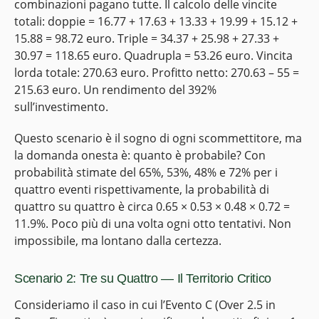
combinazioni pagano tutte. Il calcolo delle vincite
totali: doppie = 16.77 + 17.63 + 13.33 + 19.99 + 15.12 +
15.88 = 98.72 euro. Triple = 34.37 + 25.98 + 27.33 +
30.97 = 118.65 euro. Quadrupla = 53.26 euro. Vincita
lorda totale: 270.63 euro. Profitto netto: 270.63 – 55 =
215.63 euro. Un rendimento del 392%
sull’investimento.
Questo scenario è il sogno di ogni scommettitore, ma
la domanda onesta è: quanto è probabile? Con
probabilità stimate del 65%, 53%, 48% e 72% per i
quattro eventi rispettivamente, la probabilità di
quattro su quattro è circa 0.65 × 0.53 × 0.48 × 0.72 =
11.9%. Poco più di una volta ogni otto tentativi. Non
impossibile, ma lontano dalla certezza.
Scenario 2: Tre su Quattro — Il Territorio Critico
Consideriamo il caso in cui l’Evento C (Over 2.5 in