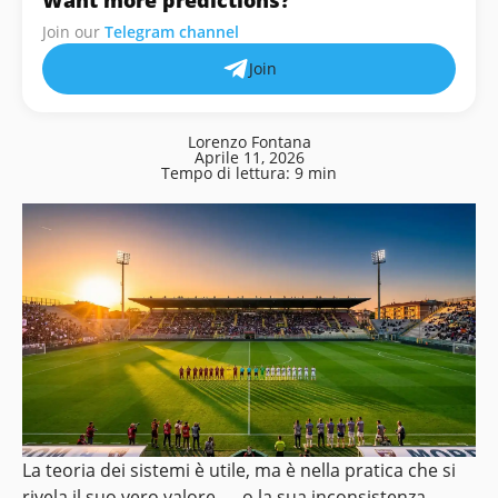
Join our
Telegram channel
Join
Lorenzo Fontana
Aprile 11, 2026
Tempo di lettura: 9 min
La teoria dei sistemi è utile, ma è nella pratica che si
rivela il suo vero valore — o la sua inconsistenza.