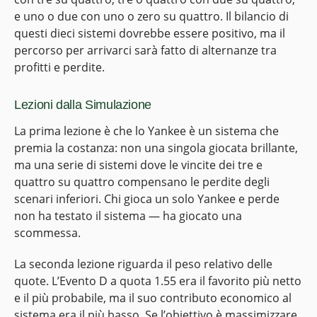
e uno o due con uno o zero su quattro. Il bilancio di
questi dieci sistemi dovrebbe essere positivo, ma il
percorso per arrivarci sarà fatto di alternanze tra
profitti e perdite.
Lezioni dalla Simulazione
La prima lezione è che lo Yankee è un sistema che
premia la costanza: non una singola giocata brillante,
ma una serie di sistemi dove le vincite dei tre e
quattro su quattro compensano le perdite degli
scenari inferiori. Chi gioca un solo Yankee e perde
non ha testato il sistema — ha giocato una
scommessa.
La seconda lezione riguarda il peso relativo delle
quote. L’Evento D a quota 1.55 era il favorito più netto
e il più probabile, ma il suo contributo economico al
sistema era il più basso. Se l’obiettivo è massimizzare