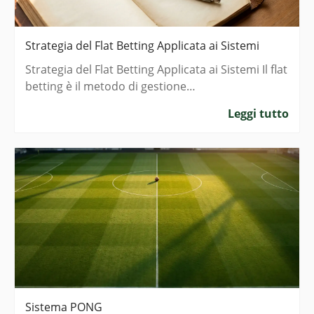
Strategia del Flat Betting Applicata ai Sistemi
Strategia del Flat Betting Applicata ai Sistemi Il flat
betting è il metodo di gestione…
Leggi tutto
Sistema PONG