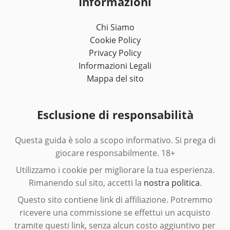
Informazioni
Chi Siamo
Cookie Policy
Privacy Policy
Informazioni Legali
Mappa del sito
Esclusione di responsabilità
Questa guida è solo a scopo informativo. Si prega di
giocare responsabilmente. 18+
Utilizzamo i cookie per migliorare la tua esperienza.
Rimanendo sul sito, accetti la
nostra politica
.
Questo sito contiene link di affiliazione. Potremmo
ricevere una commissione se effettui un acquisto
tramite questi link, senza alcun costo aggiuntivo per